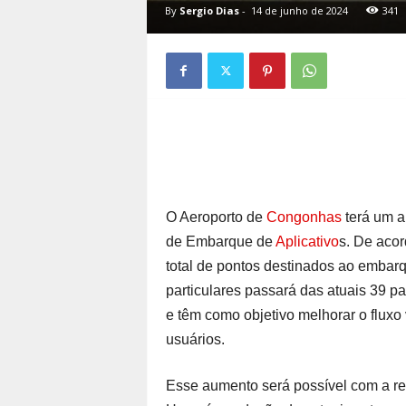
By
Sergio Dias
-
14 de junho de 2024
341
O Aeroporto de
Congonhas
terá um 
de Embarque de
Aplicativo
s. De acor
total de pontos destinados ao embarq
particulares passará das atuais 39 pa
e têm como objetivo melhorar o fluxo 
usuários.
Esse aumento será possível com a redi