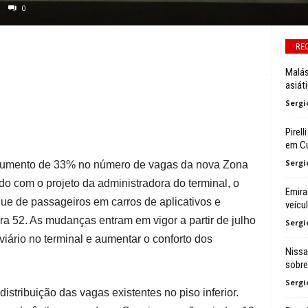
0
RE
Malás
asiát
Sergi
Pirel
em C
Sergi
aumento de 33% no número de vagas da nova Zona
do com o projeto da administradora do terminal, o
Emira
ue de passageiros em carros de aplicativos e
veícu
ra 52. As mudanças entram em vigor a partir de julho
Sergi
viário no terminal e aumentar o conforto dos
Nissa
sobre
Sergi
stribuição das vagas existentes no piso inferior.