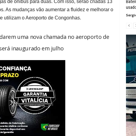
gas de ônibus para duas. Com isso, serão criadas 13
Bater
usad
os. As mudanças vão aumentar a fluidez e melhorar o
Sergi
ue utilizam o Aeroporto de Congonhas.
rdarem uma nova chamada no aeroporto de
erá inaugurado em julho