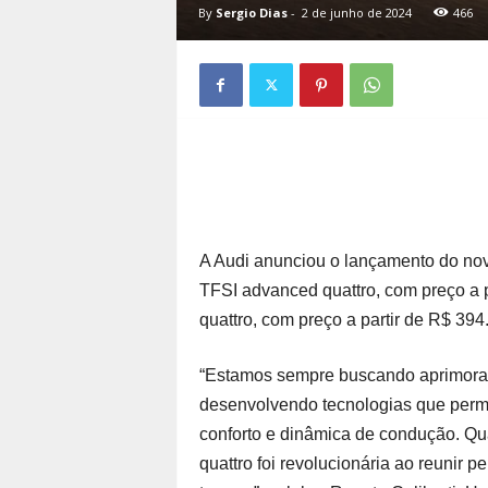
By
Sergio Dias
-
2 de junho de 2024
466
A Audi anunciou o lançamento do no
TFSI advanced quattro, com preço a p
quattro, com preço a partir de R$ 394
“Estamos sempre buscando aprimorar 
desenvolvendo tecnologias que permi
conforto e dinâmica de condução. Qua
quattro foi revolucionária ao reunir 