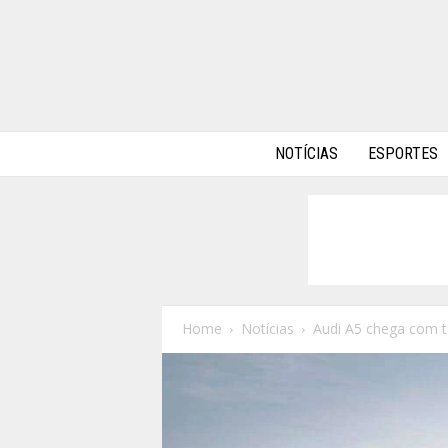
A
NOTÍCIAS
ESPORTES
l
p
h
a
A
u
t
o
Home
Notícias
Audi A5 chega com t
s