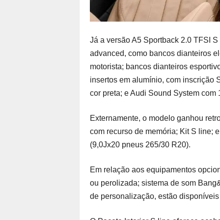
Já a versão A5 Sportback 2.0 TFSI S l
advanced, como bancos dianteiros el
motorista; bancos dianteiros esportiv
insertos em alumínio, com inscrição 
cor preta; e Audi Sound System com 1
Externamente, o modelo ganhou retrov
com recurso de memória; Kit S line; 
(9,0Jx20 pneus 265/30 R20).
Em relação aos equipamentos opcionai
ou perolizada; sistema de som Bang&O
de personalização, estão disponíveis 