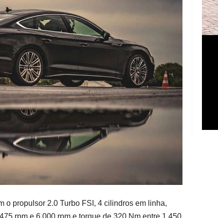
 propulsor 2.0 Turbo FSI, 4 cilindros em linha,
.475 rpm e 6.000 rpm e torque de 320 Nm entre 1.450