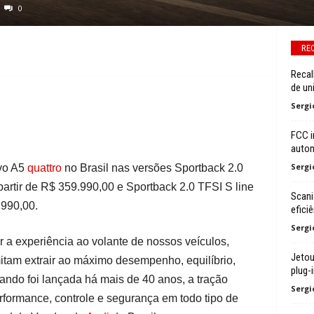
0
RE
Recal
de un
Sergi
FCC i
autom
Sergi
vo A5
quattro
no Brasil nas versões Sportback 2.0
artir de R$ 359.990,00 e Sportback 2.0 TFSI S line
Scani
.990,00.
efici
Sergi
a experiência ao volante de nossos veículos,
Jetou
tam extrair ao máximo desempenho, equilíbrio,
plug-i
ndo foi lançada há mais de 40 anos, a tração
Sergi
performance, controle e segurança em todo tipo de