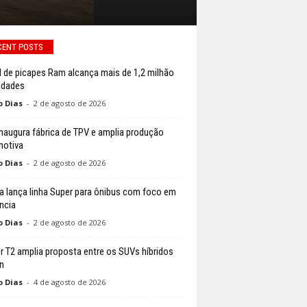
CENT POSTS
l de picapes Ram alcança mais de 1,2 milhão
idades
o Dias
-
2 de agosto de 2026
naugura fábrica de TPV e amplia produção
otiva
o Dias
-
2 de agosto de 2026
a lança linha Super para ônibus com foco em
ência
o Dias
-
2 de agosto de 2026
r T2 amplia proposta entre os SUVs híbridos
n
o Dias
-
4 de agosto de 2026