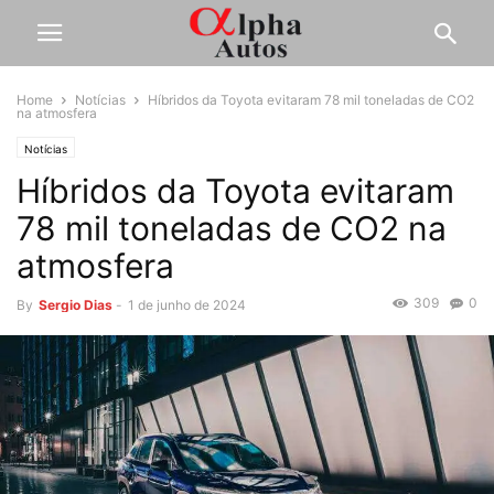
Home
Notícias
Híbridos da Toyota evitaram 78 mil toneladas de CO2
na atmosfera
Notícias
Híbridos da Toyota evitaram
78 mil toneladas de CO2 na
atmosfera
309
0
By
Sergio Dias
-
1 de junho de 2024