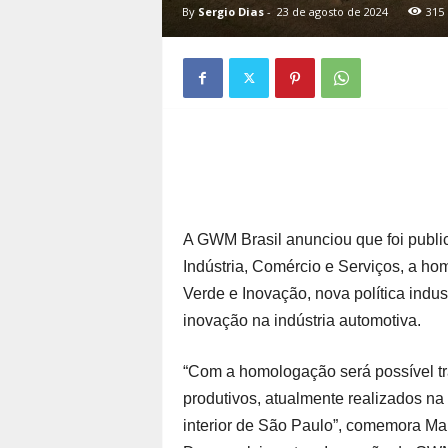
By
Sergio Dias
-
23 de agosto de 2024
315
A GWM Brasil anunciou que foi publ
Indústria, Comércio e Serviços, a h
Verde e Inovação, nova política indust
inovação na indústria automotiva.
“Com a homologação será possível tr
produtivos, atualmente realizados na
interior de São Paulo”, comemora Mar