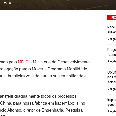
0
RE
Recei
sul-a
Sergi
Preço
fábri
Sergi
icada pelo
MDIC
– Ministério do Desenvolvimento,
omologação para o Mover – Programa Mobilidade
Colun
rial brasileira voltada para a sustentabilidade e
nos r
acide
Sergi
ansferir gradualmente todos os processos
Imple
 China, para nossa fábrica em Iracemápolis, no
queda
cio Alfonso, diretor de Engenharia, Pesquisa,
Sergi