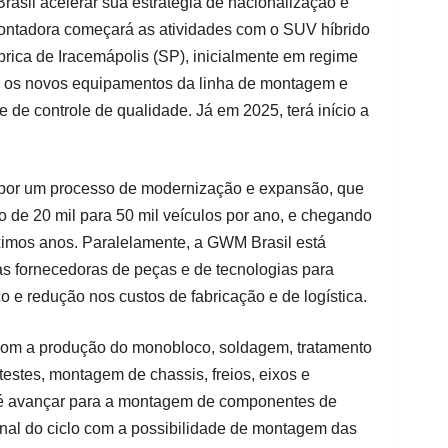
asil acelerar sua estratégia de nacionalização e
ontadora começará as atividades com o SUV híbrido
brica de Iracemápolis (SP), inicialmente em regime
tar os novos equipamentos da linha de montagem e
e de controle de qualidade. Já em 2025, terá início a
 por um processo de modernização e expansão, que
 de 20 mil para 50 mil veículos por ano, e chegando
ximos anos. Paralelamente, a GWM Brasil está
as fornecedoras de peças e de tecnologias para
co e redução nos custos de fabricação e de logística.
com a produção do monobloco, soldagem, tratamento
 testes, montagem de chassis, freios, eixos e
ta é avançar para a montagem de componentes de
inal do ciclo com a possibilidade de montagem das