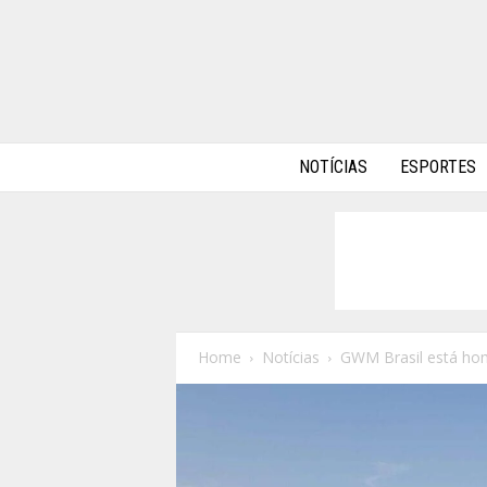
A
NOTÍCIAS
ESPORTES
l
p
h
a
A
u
t
o
Home
Notícias
GWM Brasil está ho
s