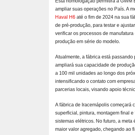
Esta homologação permitirá à GWM Br
ampliar suas operações no País. A m
Haval H6
até o fim de 2024 na sua fá
de pré-produção, para testar e ajus
verificar os processos de manufatura 
produção em série do modelo.
Atualmente, a fábrica está passando
ampliará sua capacidade de produção
a 100 mil unidades ao longo dos pró
intensificando o contato com empres
parcerias locais, visando apoio técni
A fábrica de Iracemápolis começará 
superficial, pintura, montagem final e
sistemas elétricos. No futuro, a me
maior valor agregado, chegando ao f