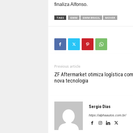
finaliza Alfonso.
TAGS
GWM
GWM BRASIL
MOVER
Previous article
ZF Aftermarket otimiza logística co
nova tecnologia
Sergio Dias
https://alphaautos.com.br/