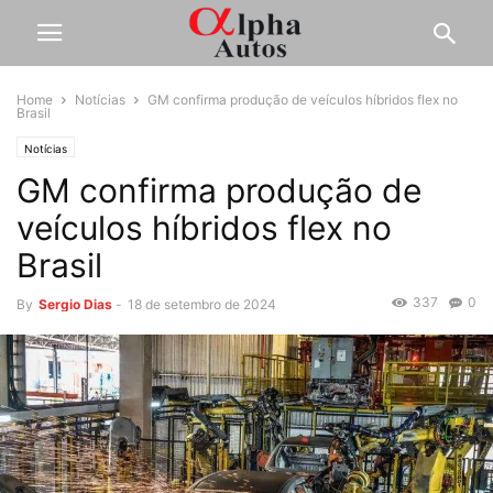
Home
Notícias
GM confirma produção de veículos híbridos flex no
Brasil
Notícias
GM confirma produção de
veículos híbridos flex no
Brasil
337
0
By
Sergio Dias
-
18 de setembro de 2024