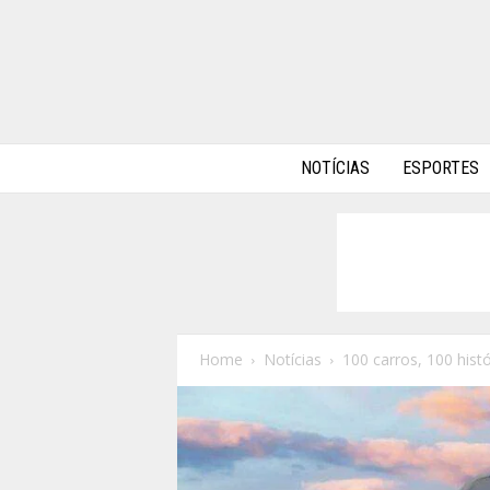
A
NOTÍCIAS
ESPORTES
l
p
h
a
A
u
t
o
Home
Notícias
100 carros, 100 histó
s