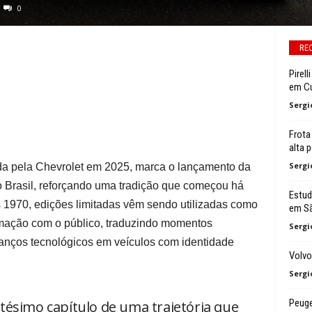
0
RE
Pirel
em C
Sergi
Frota
alta 
Sergi
da pela Chevrolet em 2025, marca o lançamento da
o Brasil, reforçando uma tradição que começou há
Estud
1970, edições limitadas vêm sendo utilizadas como
em Sã
mação com o público, traduzindo momentos
Sergi
avanços tecnológicos em veículos com identidade
Volvo
Sergi
Peuge
ésimo capítulo de uma trajetória que