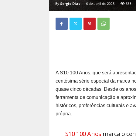
By
Sergio Dias
-
16 de abril de 2025
383
A S10 100 Anos, que será apresenta
centésima série especial da marca n
quase cinco décadas. Desde os anos 
ferramenta de comunicação e aproxi
históricos, preferências culturais e 
própria.
S10 100 Anos
marca o cent