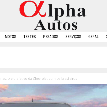
MOTOS
TESTES
PESADOS
SERVIÇOS
GERAL
rias: o elo afetivo da Chevrolet com os brasileiros