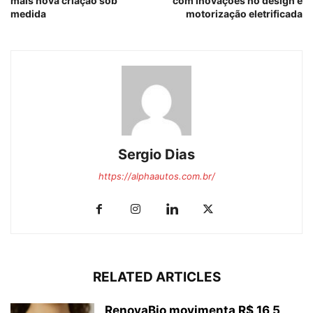
mais nova criação sob
com inovações no design e
medida
motorização eletrificada
Sergio Dias
https://alphaautos.com.br/
RELATED ARTICLES
RenovaBio movimenta R$ 16,5