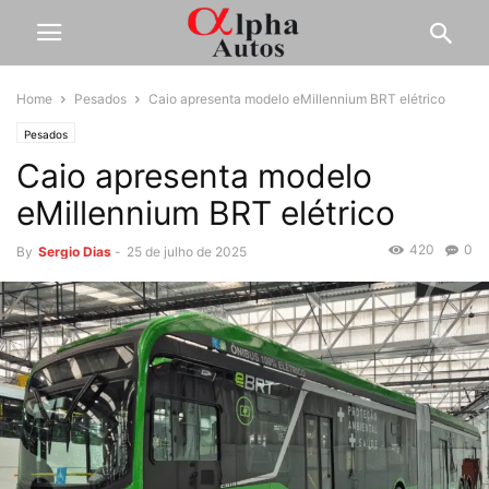
Home
Pesados
Caio apresenta modelo eMillennium BRT elétrico
Pesados
Caio apresenta modelo
eMillennium BRT elétrico
420
0
By
Sergio Dias
-
25 de julho de 2025