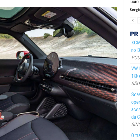
lucro
Sergi
XCMG
no Br
POUS
VW M
1® d
SÃO 
Seas
oper
aces
da C
SIN
O tr