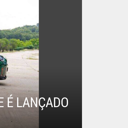
E É LANÇADO