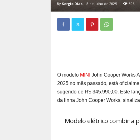
By
Sergio Dias
-
8 de julho de 2025
306
O modelo
MINI
John Cooper Works Ac
2025 no mês passado, está oficialme
sugerido de R$ 345.990,00. Este lan
da linha John Cooper Works, sinaliza
Modelo elétrico combina p