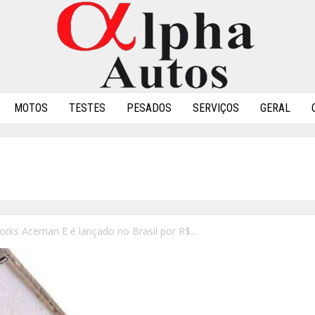
MOTOS
TESTES
PESADOS
SERVIÇOS
GERAL
rks Aceman E é lançado no Brasil por R$...