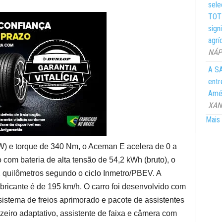
sele
TOTY
sign
agrí
NÁPO
A SA
entr
Amér
XANG
Mais 
) e torque de 340 Nm, o Aceman E acelera de 0 a
om bateria de alta tensão de 54,2 kWh (bruto), o
 quilômetros segundo o ciclo Inmetro/PBEV. A
ricante é de 195 km/h. O carro foi desenvolvido com
istema de freios aprimorado e pacote de assistentes
zeiro adaptativo, assistente de faixa e câmera com