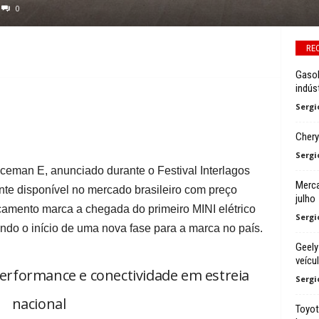
0
RE
Gasol
indúst
Sergi
Chery
Sergi
eman E, anunciado durante o Festival Interlagos
Merca
nte disponível no mercado brasileiro com preço
julho
çamento marca a chegada do primeiro MINI elétrico
Sergi
ndo o início de uma nova fase para a marca no país.
Geely
veícu
erformance e conectividade em estreia
Sergi
nacional
Toyot