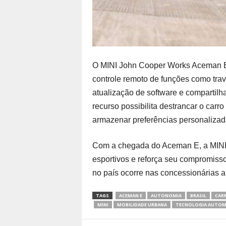
O MINI John Cooper Works Aceman E
controle remoto de funções como trav
atualização de software e compartilh
recurso possibilita destrancar o car
armazenar preferências personalizad
Com a chegada do Aceman E, a MINI 
esportivos e reforça seu compromisso 
no país ocorre nas concessionárias a
TAGS
ACEMAN E
AUTONOMIA
BRASIL
CAR
MINI
MOBILIDADE URBANA
TECNOLOGIA AUTOM