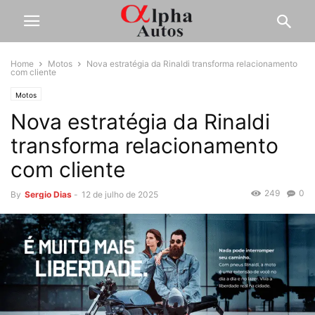
Home
Motos
Nova estratégia da Rinaldi transforma relacionamento
com cliente
Motos
Nova estratégia da Rinaldi
transforma relacionamento
com cliente
249
0
By
Sergio Dias
-
12 de julho de 2025