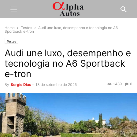
Home
Testes
Audi une luxo, desempenho e tecnologia no A6
Sportback e-tron
Testes
Audi une luxo, desempenho e
tecnologia no A6 Sportback
e-tron
1489
0
By
Sergio Dias
-
13 de setembro de 2025