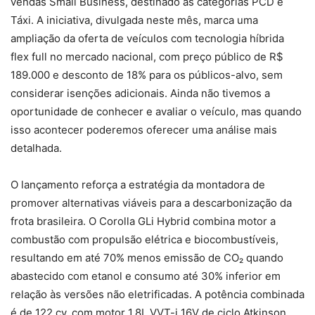
vendas Small Business, destinado às categorias PCD e
Táxi. A iniciativa, divulgada neste mês, marca uma
ampliação da oferta de veículos com tecnologia híbrida
flex full no mercado nacional, com preço público de R$
189.000 e desconto de 18% para os públicos-alvo, sem
considerar isenções adicionais. Ainda não tivemos a
oportunidade de conhecer e avaliar o veículo, mas quando
isso acontecer poderemos oferecer uma análise mais
detalhada.
O lançamento reforça a estratégia da montadora de
promover alternativas viáveis para a descarbonização da
frota brasileira. O Corolla GLi Hybrid combina motor a
combustão com propulsão elétrica e biocombustíveis,
resultando em até 70% menos emissão de CO₂ quando
abastecido com etanol e consumo até 30% inferior em
relação às versões não eletrificadas. A potência combinada
é de 122 cv, com motor 1.8L VVT-i 16V de ciclo Atkinson