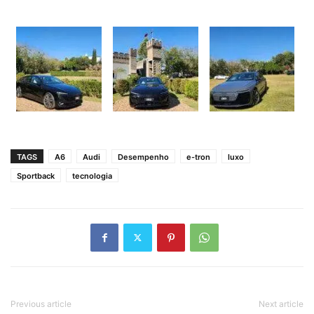
TAGS
A6
Audi
Desempenho
e-tron
luxo
Sportback
tecnologia
Previous article
Next article