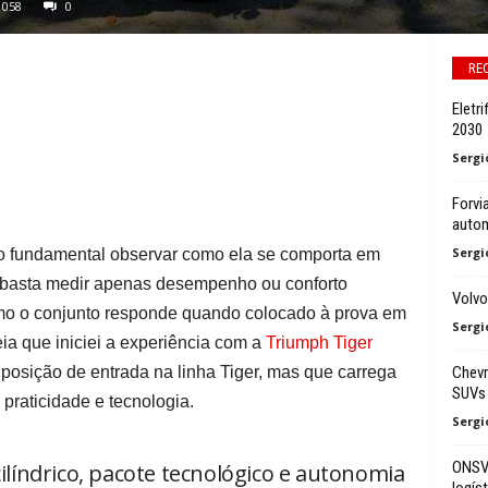
1058
0
RE
Eletr
2030
Sergi
Forvi
autom
Sergi
ro fundamental observar como ela se comporta em
ão basta medir apenas desempenho ou conforto
Volvo
omo o conjunto responde quando colocado à prova em
Sergi
ia que iniciei a experiência com a
Triumph Tiger
Chevr
osição de entrada na linha Tiger, mas que carrega
SUVs
praticidade e tecnologia.
Sergi
ONSV 
líndrico, pacote tecnológico e autonomia
logíst