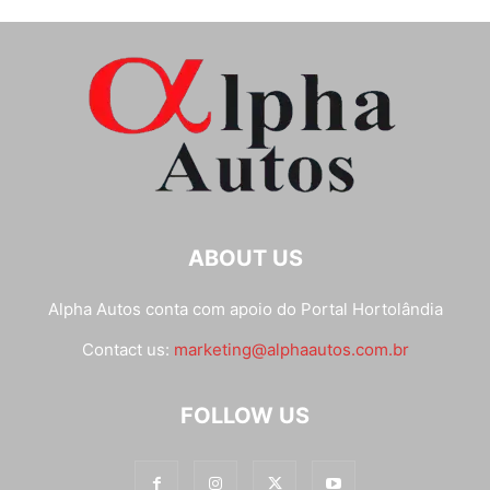
ABOUT US
Alpha Autos conta com apoio do
Portal Hortolândia
Contact us:
marketing@alphaautos.com.br
FOLLOW US