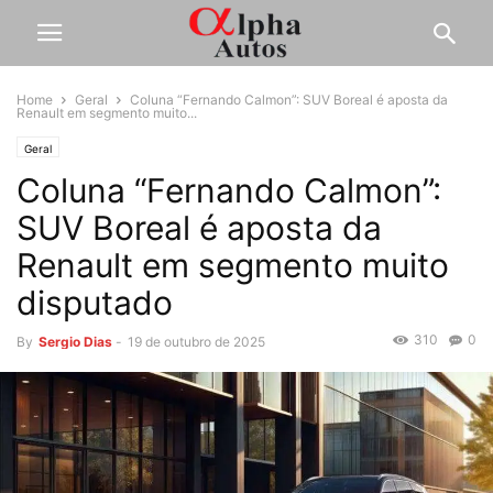
Home
Geral
Coluna “Fernando Calmon”: SUV Boreal é aposta da
Renault em segmento muito...
Geral
Coluna “Fernando Calmon”:
SUV Boreal é aposta da
Renault em segmento muito
disputado
310
0
By
Sergio Dias
-
19 de outubro de 2025