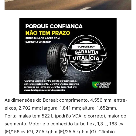
As dimensões do Boreal: comprimento, 4.556 mm; entre-
eixos, 2.702 mm; largura, 1.841 mm; altura, 1.652mm.
Porta-malas tem 522 L (padrão VDA, o correto), maior do
segmento. Motor é o conhecido turbo flex, 1,3 L, 163 cv
(E)/156 cv (G), 27,5 kgf·m (E)/25,5 kgf·m (G). Câmbio