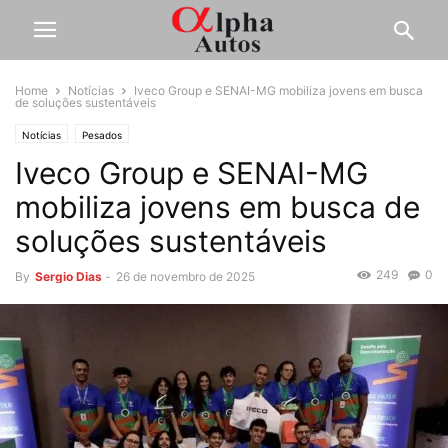
Home
Notícias
Iveco Group e SENAI-MG mobiliza jovens em busca
de soluções sustentáveis
Notícias
Pesados
Iveco Group e SENAI-MG
mobiliza jovens em busca de
soluções sustentáveis
249
0
By
Sergio Dias
-
26 de novembro de 2025