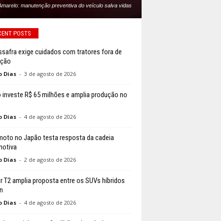
Amarelo: manutenção preventiva do veículo salva vidas
CENT POSTS
ssafra exige cuidados com tratores fora de
ação
o Dias
-
3 de agosto de 2026
 investe R$ 65 milhões e amplia produção no
o Dias
-
4 de agosto de 2026
moto no Japão testa resposta da cadeia
otiva
o Dias
-
2 de agosto de 2026
r T2 amplia proposta entre os SUVs híbridos
n
o Dias
-
4 de agosto de 2026