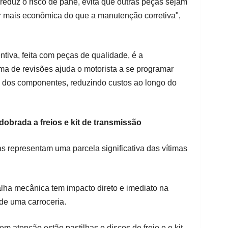
reduz o risco de pane, evita que outras peças sejam
er mais econômica do que a manutenção corretiva",
tiva, feita com peças de qualidade, é a
ama de revisões ajuda o motorista a se programar
l dos componentes, reduzindo custos ao longo do
dobrada a freios e kit de transmissão
s representam uma parcela significativa das vítimas
lha mecânica tem impacto direto e imediato na
de uma carroceria.
em atenção estão pastilhas e discos de freio e o kit