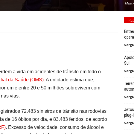
Maio 
RE
Entre
oper
Sergi
Apolo
Sul
Sergi
erdem a vida em acidentes de trânsito em todo o
ial da Saúde (OMS).
A entidade estima que,
Terre
morrem e entre 20 e 50 milhões sobrevivem com
autom
 nas vias.
Sergi
Jetou
istrados 72.483 sinistros de trânsito nas rodovias
plug-i
 de 16 óbitos por dia, e 83.483 feridos, de acordo
Sergi
RF)
. Excesso de velocidade, consumo de álcool e