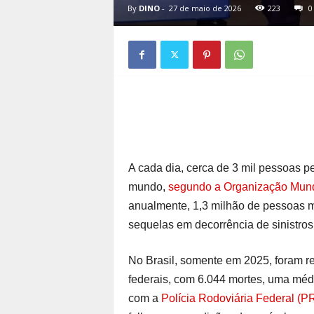
By
DINO
-
27 de maio de 2026
223
0
A cada dia, cerca de 3 mil pessoas p
mundo,
segundo a Organização Mund
anualmente, 1,3 milhão de pessoas 
sequelas em decorrência de sinistros
No Brasil, somente em 2025, foram reg
federais, com 6.044 mortes, uma média
com a
Polícia Rodoviária Federal (P