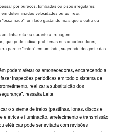
passar por buracos, lombadas ou pisos irregulares;
e em determinadas velocidades ou ao frear;
u "escamado", um lado gastando mais que o outro ou
 em linha reta ou durante a frenagem;
s, que pode indicar problemas nos amortecedores;
carro parece "caído" em um lado, sugerindo desgaste das
bém podem afetar os amortecedores, encarecendo a
fazer inspeções periódicas em todo o sistema de
ometimento, realizar a substituição dos
egurança", ressalta Leite.
r o sistema de freios (pastilhas, lonas, discos e
te elétrica e iluminação, arrefecimento e transmissão.
u elétricas pode ser evitada com revisões