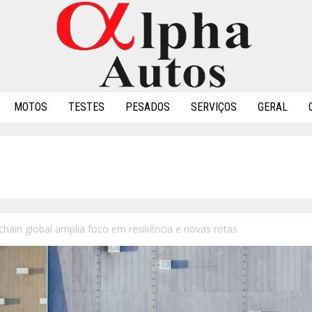
MOTOS
TESTES
PESADOS
SERVIÇOS
GERAL
chain global amplia foco em resiliência e novas rotas