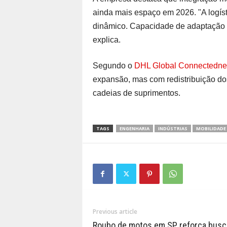
ainda mais espaço em 2026. "A logís
dinâmico. Capacidade de adaptação s
explica.
Segundo o
DHL Global Connectedne
expansão, mas com redistribuição dos
cadeias de suprimentos.
TAGS
ENGENHARIA
INDÚSTRIAS
MOBILIDADE
Previous article
Roubo de motos em SP reforça busc