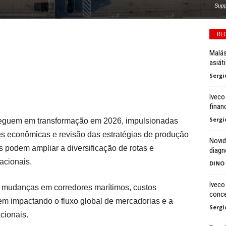
Supp
RE
Malás
asiát
Sergi
Iveco
finan
Sergi
seguem em transformação em 2026, impulsionadas
es econômicas e revisão das estratégias de produção
Novid
s podem ampliar a diversificação de rotas e
diagn
acionais.
DINO
Iveco
mudanças em corredores marítimos, custos
conce
em impactando o fluxo global de mercadorias e a
Sergi
cionais.