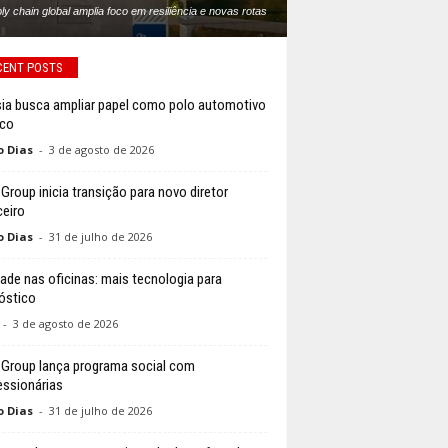
ly chain global amplia foco em resiliência e novas rotas
CENT POSTS
ia busca ampliar papel como polo automotivo
ico
o Dias
-
3 de agosto de 2026
 Group inicia transição para novo diretor
ceiro
o Dias
-
31 de julho de 2026
ade nas oficinas: mais tecnologia para
óstico
-
3 de agosto de 2026
 Group lança programa social com
ssionárias
o Dias
-
31 de julho de 2026