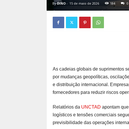
By
DINO
-
15 de maio de 2026
184
0
As cadeias globais de suprimentos 
por mudanças geopolíticas, oscilaçõ
e distribuição internacional. Empresa
fornecedores para reduzir riscos oper
Relatórios da
UNCTAD
apontam que 
logísticos e tensões comerciais segu
previsibilidade das operações interna