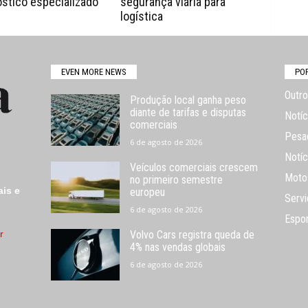
stico especializado
segurança viária para
logística
EVEN MORE NEWS
PO
Outro
Produção local ganha peso
diante de tarifas e disputas
Notíc
comerciais
Pesa
6 de agosto de 2026
Notíc
Veículos comerciais crescem
Moto
no primeiro semestre
ais e
europeu
Servi
6 de agosto de 2026
Espo
r
Volvo Cars registra queda de
4% nas vendas globais
6 de agosto de 2026