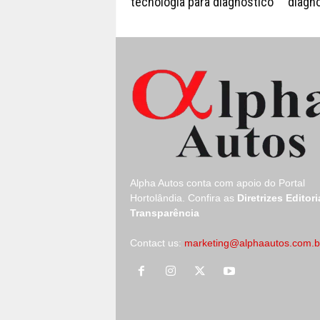
tecnologia para diagnóstico
diagnó
Alpha Autos conta com apoio do
Portal
Hortolândia.
Confira as
Diretrizes Editori
Transparência
Contact us:
marketing@alphaautos.com.b