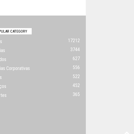
PULAR CATEGORY
17212
s
3744
ias
627
dos
556
ias Corporativas
522
s
452
ços
365
rtes