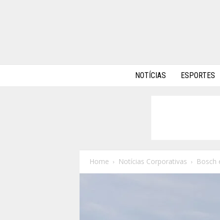
A
NOTÍCIAS
ESPORTES
l
p
h
a
A
u
t
o
Home
Notícias Corporativas
Bosch 
s