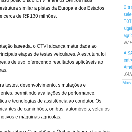
 Isso posiciona o CTVI entre os centros mais
O tr
estrutura similar a pistas da Europa e dos Estados
sele
de cerca de R$ 130 milhões.
TOTY
sign
agrí
NÁPO
ntação faseada, o CTVI alcança maturidade ao
A SA
ncipais etapas de testes veiculares. A estrutura foi
entr
reais de uso, oferecendo resultados aplicáveis ao
Amér
ras.
XANG
Mais 
ra testes, desenvolvimento, simulações e
ntes, permitindo avaliações de performance,
tica e tecnologias de assistência ao condutor. Os
ricantes de caminhões, ônibus, automóveis, veículos
otivos e máquinas agrícolas.
rcedes-Benz Caminhões e Ônibus integra a trajetória