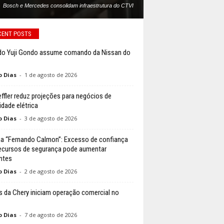
Bosch e Mercedes consolidam infraestrutura do CTVI
CENT POSTS
do Yuji Gondo assume comando da Nissan do
o Dias
-
1 de agosto de 2026
ffler reduz projeções para negócios de
idade elétrica
o Dias
-
3 de agosto de 2026
a “Fernando Calmon”: Excesso de confiança
ecursos de segurança pode aumentar
ntes
o Dias
-
2 de agosto de 2026
 da Chery iniciam operação comercial no
o Dias
-
7 de agosto de 2026