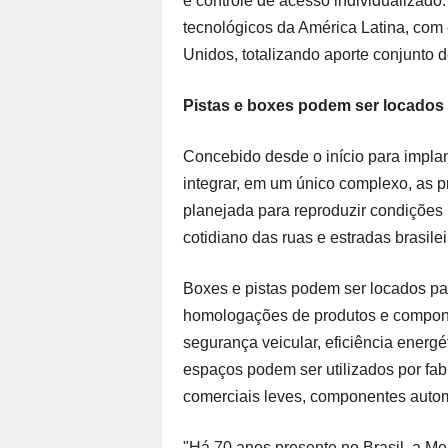
e controle de acesso individualizado.
tecnológicos da América Latina, com 
Unidos, totalizando aporte conjunto 
Pistas e boxes podem ser locados
Concebido desde o início para impla
integrar, em um único complexo, as pri
planejada para reproduzir condições 
cotidiano das ruas e estradas brasilei
Boxes e pistas podem ser locados pa
homologações de produtos e compone
segurança veicular, eficiência energé
espaços podem ser utilizados por fab
comerciais leves, componentes autom
"Há 70 anos presente no Brasil, a Me