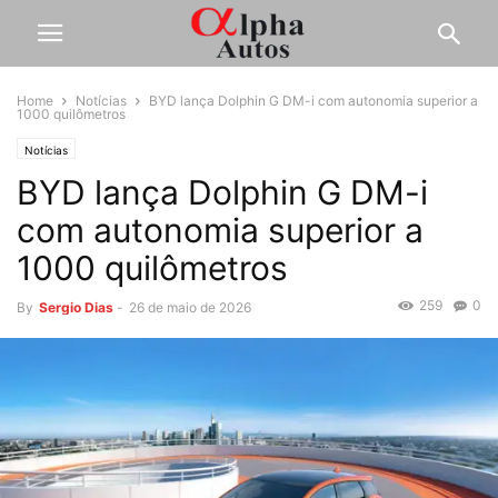
Home
Notícias
BYD lança Dolphin G DM-i com autonomia superior a
1000 quilômetros
Notícias
BYD lança Dolphin G DM-i
com autonomia superior a
1000 quilômetros
259
0
By
Sergio Dias
-
26 de maio de 2026