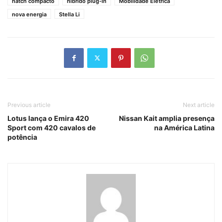
hatch compacto
híbrido plug-in
Mobilidade Elétrica
nova energia
Stella Li
Previous article
Next article
Lotus lança o Emira 420
Nissan Kait amplia presença
Sport com 420 cavalos de
na América Latina
potência