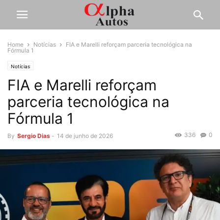
Home
Notícias
FIA e Marelli reforçam parceria tecnológica na
Fórmula 1
Notícias
FIA e Marelli reforçam
parceria tecnológica na
Fórmula 1
336
0
By
Sergio Dias
-
14 de junho de 2026