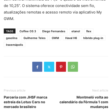
de 10,25”. O sistema oferece conectividade sem fio,
atualizações remotas e acesso remoto via aplicativo My
GWM.
TAGS
Coffee OS 3
Diego Fernandes
etanol
flex
gasolina
Guilherme Teles
GWM
Haval H6
híbrido plug-in
Iracemápolis
Previous article
Next article
Parceria com JHSF marca
Montmeló volta ao
estreia da Lotus Cars no
calendário da Fórmula 1 com
mercado brasileiro
mudanças