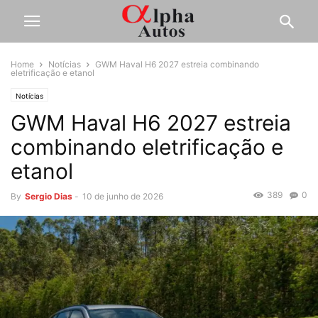
Home
Notícias
GWM Haval H6 2027 estreia combinando
eletrificação e etanol
Notícias
GWM Haval H6 2027 estreia
combinando eletrificação e
etanol
389
0
By
Sergio Dias
-
10 de junho de 2026