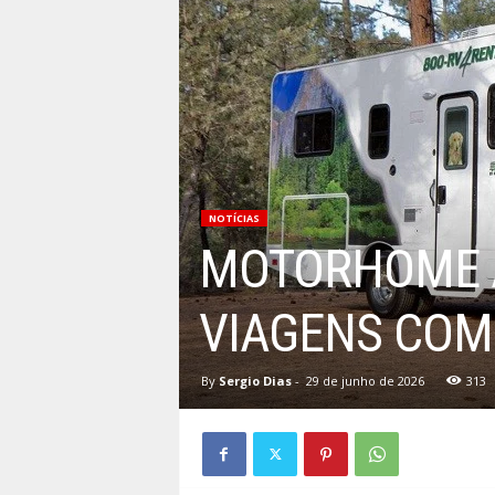
NOTÍCIAS
MOTORHOME A
VIAGENS COM
By
Sergio Dias
-
29 de junho de 2026
313