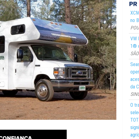
XCMG
no Br
POUS
VW M
1® d
SÃO 
Seas
oper
aces
da C
SIN
O tr
sele
TOTY
sign
agrí