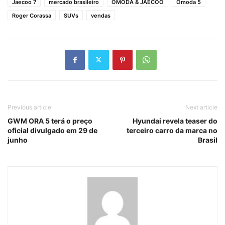
Jaecoo 7
mercado brasileiro
OMODA & JAECOO
Omoda 5
Roger Corassa
SUVs
vendas
Previous article
Next article
GWM ORA 5 terá o preço
Hyundai revela teaser do
oficial divulgado em 29 de
terceiro carro da marca no
junho
Brasil