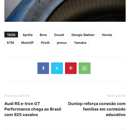
TAGS
Aprilia
Brno
Ducati
Giorgio Barbier
Honda
KTM
MotoGP
Pirelli
pneus
Yamaha
Previous article
Next article
Audi RS e-tron GT
Dunlop reforça conexão com
Performance chega ao Brasil
famílias em conteúdo
com 925 cavalos
educativo