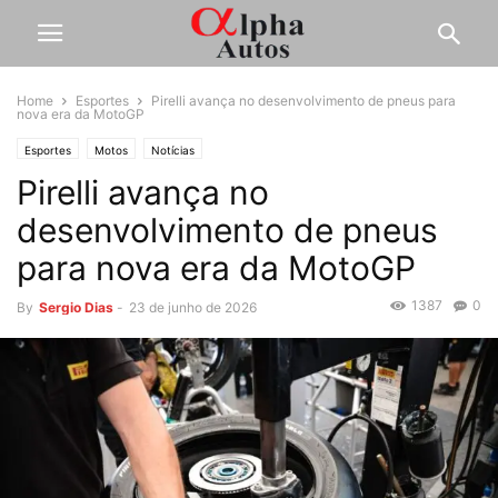
Home
Esportes
Pirelli avança no desenvolvimento de pneus para
nova era da MotoGP
Esportes
Motos
Notícias
Pirelli avança no
desenvolvimento de pneus
para nova era da MotoGP
1387
0
By
Sergio Dias
-
23 de junho de 2026