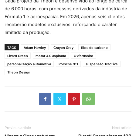
Cada projeto da Theon é desenvolvido ao longo de cerca
de 6.000 horas, com processos derivados da indústria de
Fórmula 1 e aeroespacial. Em 2026, apenas seis clientes
receberão modelos exclusivos, reforçando o caráter
limitado da produção.
TAGS
Adam Hawley
Crayon Grey
fibra de carbono
Lizard Green
motor 4.0 aspirado
Oxfordshire
personalização automotiva
Porsche 911
suspensão TracTive
Theon Design
Previous article
Next article
Nissan e Chery estudam
Ducati Corse alcança 100