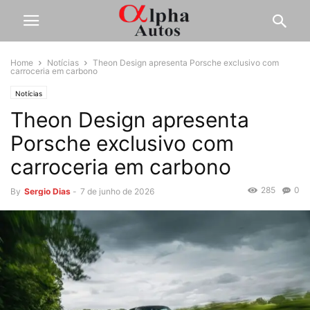
Home
Notícias
Theon Design apresenta Porsche exclusivo com
carroceria em carbono
Notícias
Theon Design apresenta
Porsche exclusivo com
carroceria em carbono
285
0
By
Sergio Dias
-
7 de junho de 2026