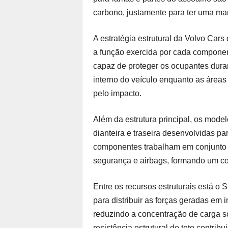
carbono, justamente para ter uma man
A estratégia estrutural da Volvo Cars 
a função exercida por cada component
capaz de proteger os ocupantes duran
interno do veículo enquanto as área
pelo impacto.
Além da estrutura principal, os mode
dianteira e traseira desenvolvidas pa
componentes trabalham em conjunto c
segurança e airbags, formando um co
Entre os recursos estruturais está o
para distribuir as forças geradas em 
reduzindo a concentração de carga s
resistência estrutural do teto contrib