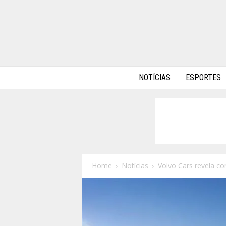
A
NOTÍCIAS
ESPORTES
l
p
h
a
A
u
t
o
Home
Notícias
Volvo Cars revela com
s