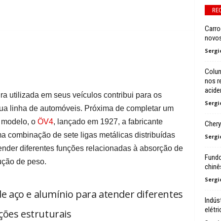
RE
Carro
novos
Sergi
Colun
nos r
acide
a utilizada em seus veículos contribui para os
Sergi
ua linha de automóveis. Próxima de completar um
 modelo, o
ÖV4
, lançado em 1927, a fabricante
Chery
ma combinação de sete ligas metálicas distribuídas
Sergi
ender diferentes funções relacionadas à absorção de
Fundo
dução de peso.
chinê
Sergi
 de aço e alumínio para atender diferentes
Indús
elétr
ções estruturais