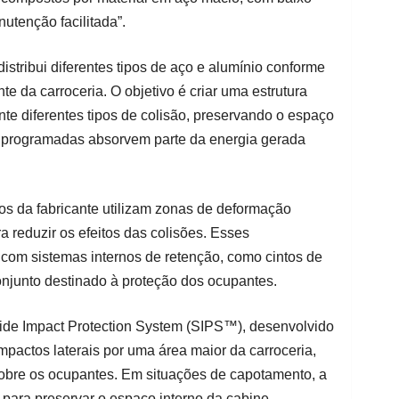
utenção facilitada”.
distribui diferentes tipos de aço e alumínio conforme
e da carroceria. O objetivo é criar uma estrutura
te diferentes tipos de colisão, preservando o espaço
s programadas absorvem parte da energia gerada
los da fabricante utilizam zonas de deformação
ra reduzir os efeitos das colisões. Esses
om sistemas internos de retenção, como cintos de
njunto destinado à proteção dos ocupantes.
 Side Impact Protection System (SIPS™), desenvolvido
impactos laterais por uma área maior da carroceria,
obre os ocupantes. Em situações de capotamento, a
ui para preservar o espaço interno da cabine.