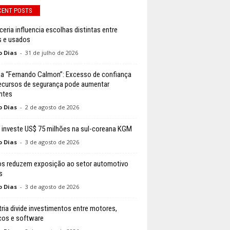
CENT POSTS
ceria influencia escolhas distintas entre
 e usados
o Dias
-
31 de julho de 2026
a “Fernando Calmon”: Excesso de confiança
ecursos de segurança pode aumentar
ntes
o Dias
-
2 de agosto de 2026
 investe US$ 75 milhões na sul-coreana KGM
o Dias
-
3 de agosto de 2026
s reduzem exposição ao setor automotivo
s
o Dias
-
3 de agosto de 2026
tria divide investimentos entre motores,
icos e software