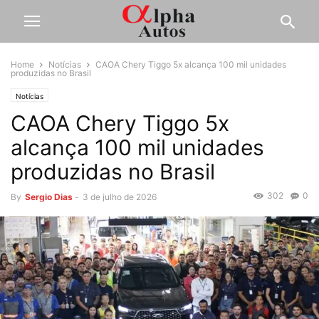
Home
Notícias
CAOA Chery Tiggo 5x alcança 100 mil unidades
produzidas no Brasil
Notícias
CAOA Chery Tiggo 5x
alcança 100 mil unidades
produzidas no Brasil
302
0
By
Sergio Dias
-
3 de julho de 2026