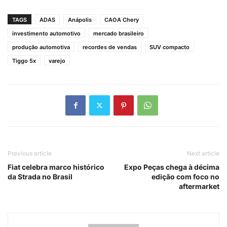
TAGS
ADAS
Anápolis
CAOA Chery
investimento automotivo
mercado brasileiro
produção automotiva
recordes de vendas
SUV compacto
Tiggo 5x
varejo
Previous article
Next article
Fiat celebra marco histórico
Expo Peças chega à décima
da Strada no Brasil
edição com foco no
aftermarket