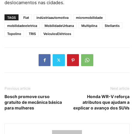
deslocamentos nas cidades.
TAGS
Fiat
indústriaautomotiva
micromobilidade
mobilidadeeletrica
MobilidadeUrbana
Multiplina
Stellantis
Topolino
TRIS
VeículosElétricos
Previous article
Next article
Bosch promove curso
Honda WR-V reforça
gratuito de mecânica básica
atributos que ajudam a
para mulheres
explicar o avanço dos SUVs