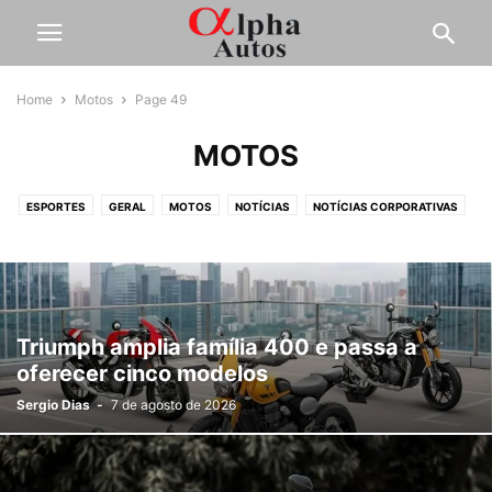
Home
Motos
Page 49
MOTOS
ESPORTES
GERAL
MOTOS
NOTÍCIAS
NOTÍCIAS CORPORATIVAS
OUTROS
PESADOS
SERVIÇOS
TESTES
Triumph amplia família 400 e passa a
oferecer cinco modelos
Sergio Dias
-
7 de agosto de 2026