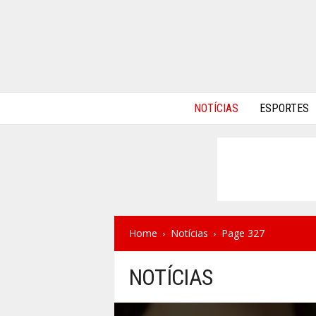
A
NOTÍCIAS
ESPORTES
l
p
h
a
A
u
t
o
s
Home
Notícias
Page 327
NOTÍCIAS