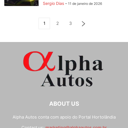
Sergio Dias
-
11 de janeiro de 2026
1
2
3
ABOUT US
Alpha Autos conta com apoio do
Portal Hortolândia
Contact us:
marketing@alphaautos.com.br