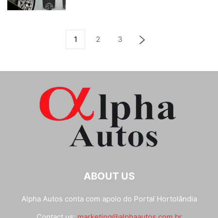
1
2
3
ABOUT US
Alpha Autos conta com apoio do
Portal Hortolândia
Contact us:
marketing@alphaautos.com.br