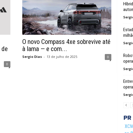
Híbri
autom
Sergi
Estad
milhã
O novo Compass 4xe sobrevive até
Sergi
 de
à lama — e com...
Robot
Sergio Dias
-
13 de julho de 2025
0
opera
0
Sergi
Entre
oper
Sergi
XCMG