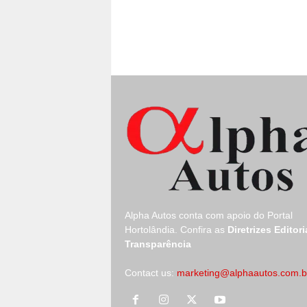
Alpha Autos conta com apoio do
Portal
Hortolândia.
Confira as
Diretrizes Editori
Transparência
Contact us:
marketing@alphaautos.com.b