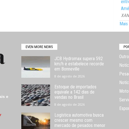
entr
Amér
XANG
Mais 
EVEN MORE NEWS
PO
Outro
JCB Hydromax supera 592
km/h e estabelece recorde
Notíc
em Bonneville
Pesa
8 de agosto de 2026
Notíc
Estoque de importados
Moto
equivale a 142 dias de
ais e
vendas no Brasil
Servi
8 de agosto de 2026
Espo
r
Logística automotiva busca
crescer mesmo com
mercado de pesados menor