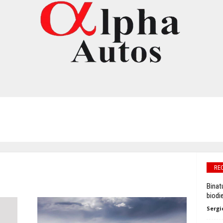
RE
Binat
biodie
Sergi