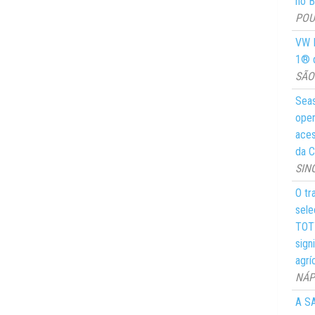
no Br
POUS
VW M
1® d
SÃO 
Seas
oper
aces
da C
SIN
O tr
sele
TOTY
sign
agrí
NÁPO
A SA