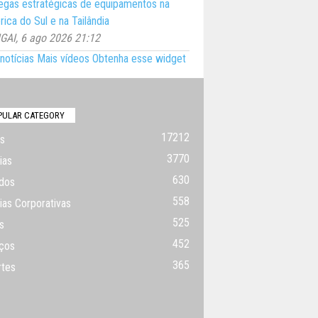
egas estratégicas de equipamentos na
ica do Sul e na Tailândia
AI, 6 ago 2026 21:12
notícias
Mais vídeos
Obtenha esse widget
PULAR CATEGORY
17212
s
3770
ias
630
dos
558
ias Corporativas
525
s
452
ços
365
rtes