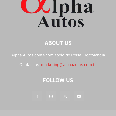
ABOUT US
Alpha Autos conta com apoio do
Portal Hortolândia
Contact us:
marketing@alphaautos.com.br
FOLLOW US