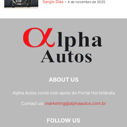
Sergio Dias
-
4 de novembro de 2025
ABOUT US
Alpha Autos conta com apoio do
Portal Hortolândia
Contact us:
marketing@alphaautos.com.br
FOLLOW US