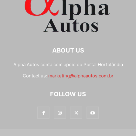
ABOUT US
Alpha Autos conta com apoio do
Portal Hortolândia
Contact us:
marketing@alphaautos.com.br
FOLLOW US