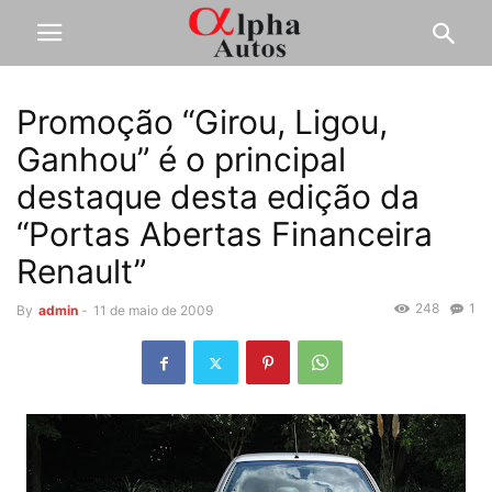
Promoção “Girou, Ligou,
Ganhou” é o principal
destaque desta edição da
“Portas Abertas Financeira
Renault”
248
1
By
admin
-
11 de maio de 2009