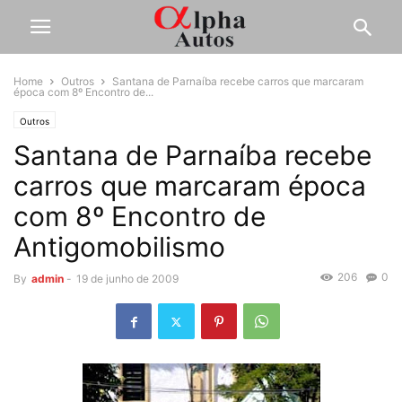
Home
Outros
Santana de Parnaíba recebe carros que marcaram
época com 8º Encontro de...
Outros
Santana de Parnaíba recebe
carros que marcaram época
com 8º Encontro de
Antigomobilismo
206
0
By
admin
-
19 de junho de 2009