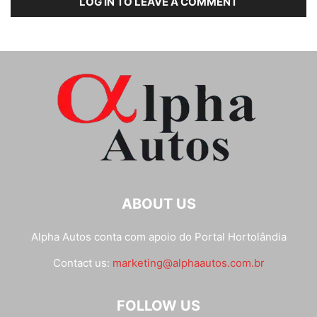
LOG IN TO LEAVE A COMMENT
ABOUT US
Alpha Autos conta com apoio do
Portal Hortolândia
Contact us:
marketing@alphaautos.com.br
FOLLOW US