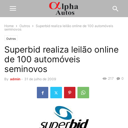
Home
Outros
Superbid realiza leilão online de 100 automóveis
seminovos
Outros
Superbid realiza leilão online
de 100 automóveis
seminovos
217
0
By
admin
-
31 de julho de 2009