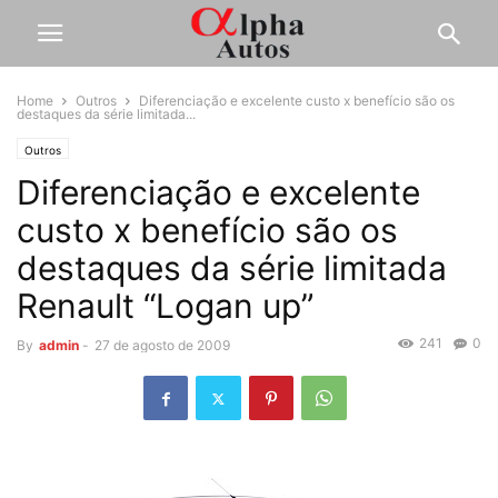
Home
Outros
Diferenciação e excelente custo x benefício são os
destaques da série limitada...
Outros
Diferenciação e excelente
custo x benefício são os
destaques da série limitada
Renault “Logan up”
241
0
By
admin
-
27 de agosto de 2009