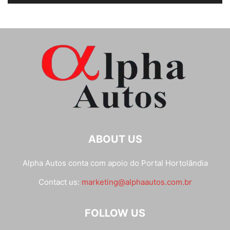
ABOUT US
Alpha Autos conta com apoio do
Portal Hortolândia
Contact us:
marketing@alphaautos.com.br
FOLLOW US