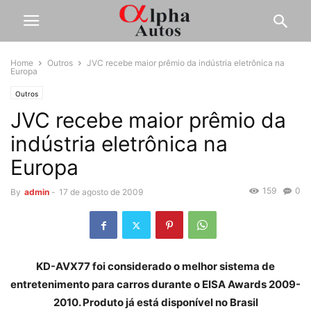
Home
Outros
JVC recebe maior prêmio da indústria eletrônica na
Europa
Outros
JVC recebe maior prêmio da
indústria eletrônica na
Europa
159
0
By
admin
-
17 de agosto de 2009
KD-AVX77 foi considerado o melhor sistema de
entretenimento para carros durante o EISA Awards 2009-
2010. Produto já está disponível no Brasil