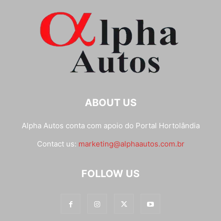
ABOUT US
Alpha Autos conta com apoio do
Portal Hortolândia
Contact us:
marketing@alphaautos.com.br
FOLLOW US