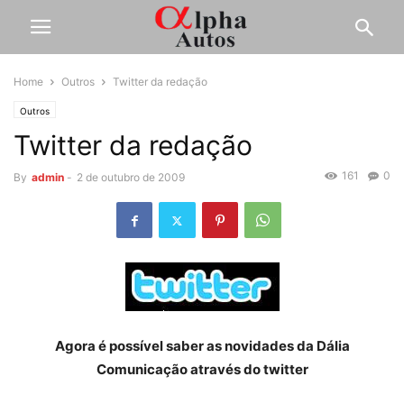
Home
Outros
Twitter da redação
Outros
Twitter da redação
161
0
By
admin
-
2 de outubro de 2009
Agora é possível saber as novidades da Dália
Comunicação através do twitter