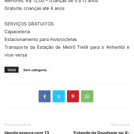
Menores: R$ 12,00 – crianças de 5 a 12 anos
Gratuita: crianças até 4 anos
SERVIÇOS GRATUITOS
Capaceteria
Estacionamento para motocicletas
Transporte da Estação de Metrô Tietê para o Anhembi e
vice-versa
TAGS
Sem categoria
Previous article
Next article
Honda avanca com 13
Estande da Goodyear no X-