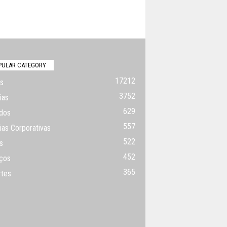
PULAR CATEGORY
17212
s
3752
ias
629
dos
557
ias Corporativas
522
s
452
ços
365
rtes