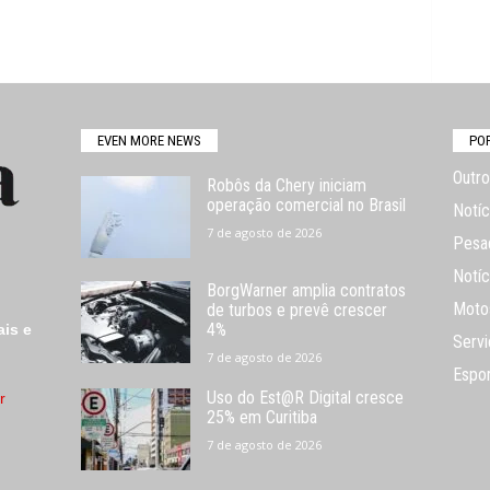
EVEN MORE NEWS
PO
Outro
Robôs da Chery iniciam
operação comercial no Brasil
Notíc
7 de agosto de 2026
Pesa
Notíc
BorgWarner amplia contratos
Moto
de turbos e prevê crescer
4%
ais e
Servi
7 de agosto de 2026
Espo
Uso do Est@R Digital cresce
r
25% em Curitiba
7 de agosto de 2026