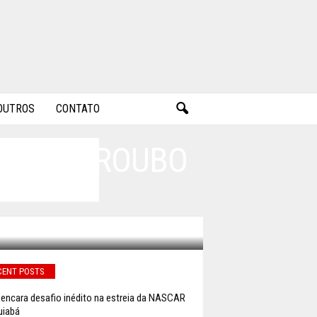
OUTROS
CONTATO
 EVITA ROUBO
CENT POSTS
li encara desafio inédito na estreia da NASCAR
uiabá