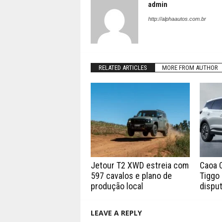
admin
http://alphaautos.com.br
RELATED ARTICLES
MORE FROM AUTHOR
Jetour T2 XWD estreia com
Caoa 
597 cavalos e plano de
Tiggo 
produção local
disput
LEAVE A REPLY