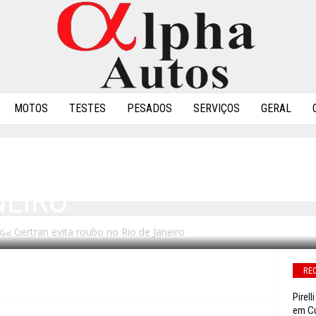
MOTOS
TESTES
PESADOS
SERVIÇOS
GERAL
OPERAÇÕES DA GERTRAN
NEIRO
da Gertran evita roubo no Rio de Janeiro
0
RE
Pirel
em C