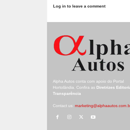
Log in to leave a comment
Alpha Autos conta com apoio do
Portal
Hortolândia.
Confira as
Diretrizes Editori
Transparência
Contact us:
marketing@alphaautos.com.b