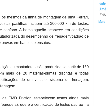
entr
Amér
XANG
o os mesmos da linha de montagem de uma Ferrari,
Mais 
estas pastilhas incluem até 300.000 km de testes,
de conforto. A homologação acontece em condições
omputadorizada do desempenho de frenagem/padrão de
e provas em banco de ensaios.
posição ou montadoras, são produzidas a partir de 160
om mais de 20 matérias-primas distintas e todas
ecificações de um veículo: sistema de frenagem,
 frenagem.
s da TMD Friction estabelecem testes ainda mais
uropéia), que é a certificação de testes padrão na