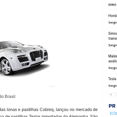
DINO
Honda
Sergi
Simea
trans
Sergi
Malás
asiát
Sergi
Tesla
Sergi
do Brasil
 das lonas e pastilhas Cobreq, lançou no mercado de
XCMG
ha de pastilhas Textar importadas da Alemanha. São