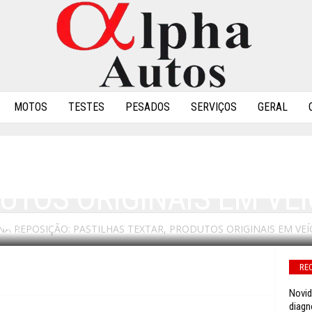
MOTOS
TESTES
PESADOS
SERVIÇOS
GERAL
TMD NA REPOSIÇÃO: P
UTOS ORIGINAIS EM VEÍ
 REPOSIÇÃO: PASTILHAS TEXTAR, PRODUTOS ORIGINAIS EM VEÍ
0
RE
Novid
diagn