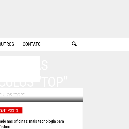
OUTROS
CONTATO
ASTILHAS
CULOS “TOP”
CULOS “TOP”
CENT POSTS
ade nas oficinas: mais tecnologia para
óstico