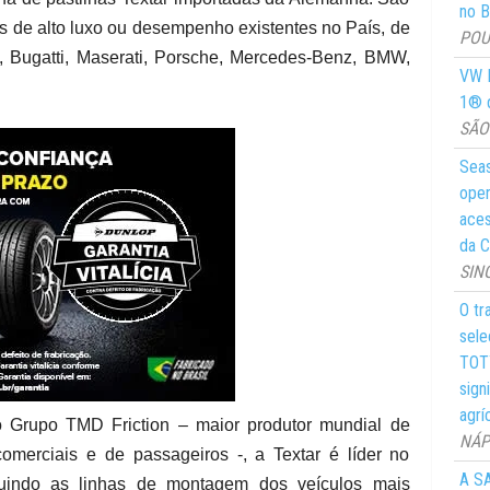
no Br
s de alto luxo ou desempenho existentes no País, de
POUS
, Bugatti, Maserati, Porsche, Mercedes-Benz, BMW,
VW M
1® d
SÃO 
Seas
oper
aces
da C
SIN
O tr
sele
TOTY
sign
agrí
Grupo TMD Friction – maior produtor mundial de
NÁPO
comerciais e de passageiros -, a Textar é líder no
A SA
cluindo as linhas de montagem dos veículos mais