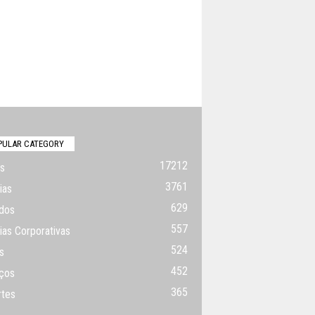
PULAR CATEGORY
17212
s
3761
ias
629
dos
557
ias Corporativas
524
s
452
ços
365
rtes