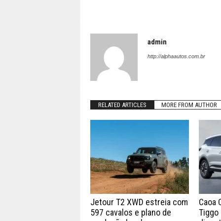
admin
http://alphaautos.com.br
RELATED ARTICLES
MORE FROM AUTHOR
Jetour T2 XWD estreia com
Caoa 
597 cavalos e plano de
Tiggo 