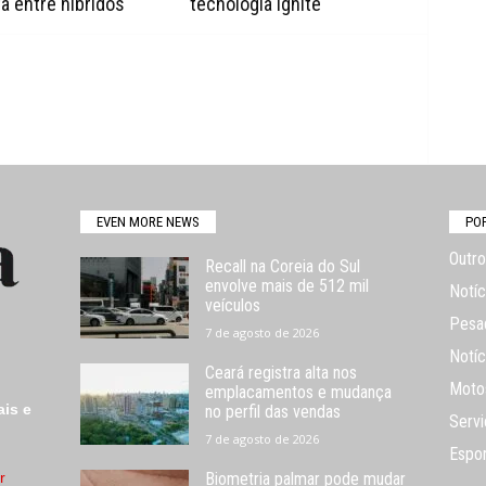
a entre híbridos
tecnologia Ignite
EVEN MORE NEWS
PO
Outro
Recall na Coreia do Sul
envolve mais de 512 mil
Notíc
veículos
Pesa
7 de agosto de 2026
Notíc
Ceará registra alta nos
Moto
emplacamentos e mudança
ais e
no perfil das vendas
Servi
7 de agosto de 2026
Espo
r
Biometria palmar pode mudar