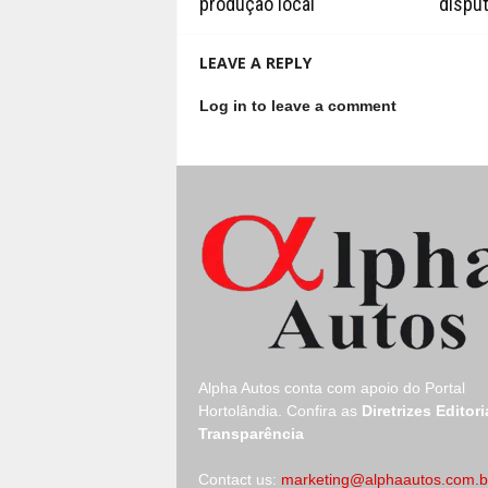
produção local
disput
LEAVE A REPLY
Log in to leave a comment
Alpha Autos conta com apoio do
Portal
Hortolândia.
Confira as
Diretrizes Editori
Transparência
Contact us:
marketing@alphaautos.com.b