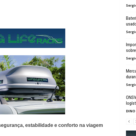
Sergi
Bater
usad
Sergi
Impor
sobre 
Sergi
Merca
duran
Sergi
ONSV 
logíst
DINO
egurança, estabilidade e conforto na viagem