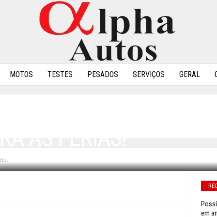
MOTOS
TESTES
PESADOS
SERVIÇOS
GERAL
RA AS FÉRIAS!
as!
0
RE
Possí
em an