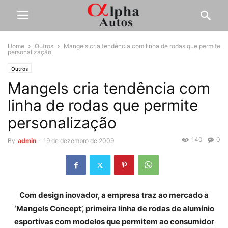
Home
Outros
Mangels cria tendência com linha de rodas que permite
personalização
Outros
Mangels cria tendência com
linha de rodas que permite
personalização
140
0
By
admin
-
19 de dezembro de 2009
Com design inovador, a empresa traz ao mercado a
‘Mangels Concept’, primeira linha de rodas de alumínio
esportivas com modelos que permitem ao consumidor