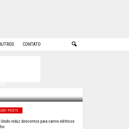
OUTROS
CONTATO
CAIXA
%
CENT POSTS
 Unido reduz descontos para carros elétricos
lho