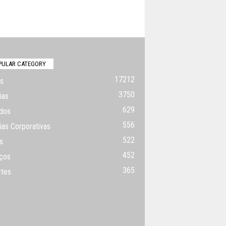
PULAR CATEGORY
17212
s
3750
ias
629
dos
556
ias Corporativas
522
s
452
ços
365
rtes