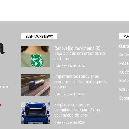
EVEN MORE NEWS
PO
Outro
RenovaBio movimenta R$
16,5 bilhões em créditos de
Notíc
carbono
Pesa
6 de agosto de 2026
Notíc
Implementos rodoviários
Moto
reagem em julho após queda
ais e
no ano
Servi
6 de agosto de 2026
Espo
r
Emplacamentos de
caminhões recuam 7% no
acumulado do ano
6 de agosto de 2026