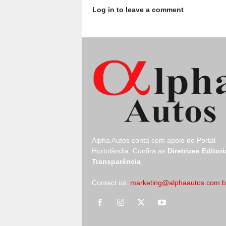
Log in to leave a comment
Alpha Autos conta com apoio do
Portal
Hortolândia.
Confira as
Diretrizes Editori
Transparência
Contact us:
marketing@alphaautos.com.b