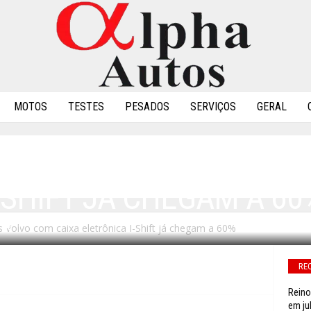
MOTOS
TESTES
PESADOS
SERVIÇOS
GERAL
CAMINHÕES VOLVO COM 
-SHIFT JÁ CHEGAM A 60
Volvo com caixa eletrônica I-Shift já chegam a 60%
1
RE
Reino
em ju