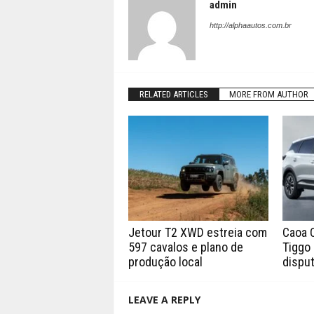
admin
http://alphaautos.com.br
RELATED ARTICLES
MORE FROM AUTHOR
Jetour T2 XWD estreia com
Caoa 
597 cavalos e plano de
Tiggo 
produção local
disput
LEAVE A REPLY