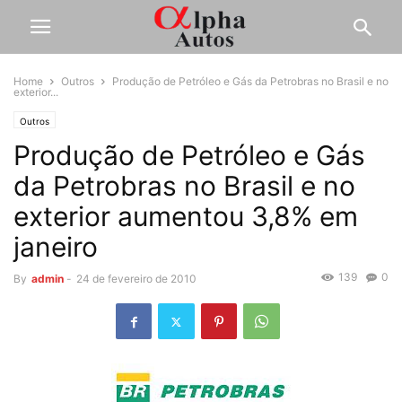
Home
Outros
Produção de Petróleo e Gás da Petrobras no Brasil e no
exterior...
Outros
Produção de Petróleo e Gás
da Petrobras no Brasil e no
exterior aumentou 3,8% em
janeiro
139
0
By
admin
-
24 de fevereiro de 2010